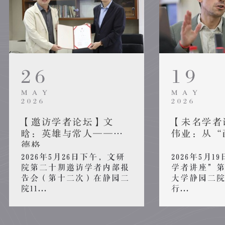
26
19
MAY
MAY
2026
2026
【邀访学者论坛】文
【未名学者
晗：英雄与常人——海
伟业：从“画
德格...
2026年5月26日下午，文研
2026年5月
院第二十期邀访学者内部报
学者讲座”第
告会（第十二次）在静园二
大学静园二院
院11...
行...